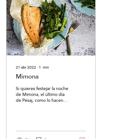
21 abr 2022
∙
1
min
Mimona
Si quieres festejar la noche
de Mimona, el último día
de Pésaj, como lo hacen
los judíos originarios de
Marruecos, y recrear en tu
hogar...