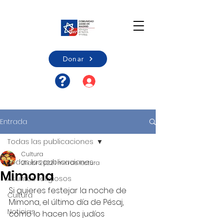
Donar
Acceso usuario/Registro
Entrada
Todas las publicaciones
Cultura
Todas las publicaciones
21 abr 2022
1 min de lectura
Mimona
Asuntos religiosos
Si quieres festejar la noche de 
Cultura
Mimona, el último día de Pésaj, 
Noticias
como lo hacen los judíos 