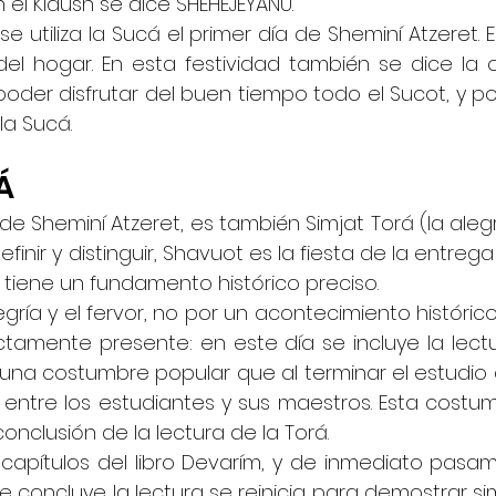
 el Kidush se dice SHEHEJEYANU.
se utiliza la Sucá el primer día de Sheminí Atzeret. 
el hogar. En esta festividad también se dice la o
e poder disfrutar del buen tiempo todo el Sucot, y pod
la Sucá.
Á
 Sheminí Atzeret, es también Simjat Torá (la alegría
nir y distinguir, Shavuot es la fiesta de la entrega
o tiene un fundamento histórico preciso.
egría y el fervor, no por un acontecimiento históric
tamente presente: en este día se incluye la lectu
 una costumbre popular que al terminar el estudio de
a entre los estudiantes y sus maestros. Esta costum
onclusión de la lectura de la Torá.
 capítulos del libro Devarím, y de inmediato pasamo
e concluye la lectura se reinicia para demostrar s