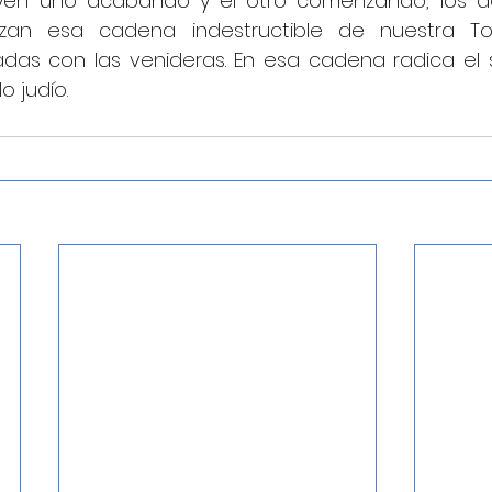
uyen uno acabando y el otro comenzando, los d
zan esa cadena indestructible de nuestra To
as con las venideras. En esa cadena radica el s
o judío.