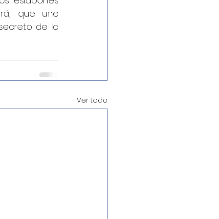
os eslabones 
rá, que une 
ecreto de la 
Ver todo