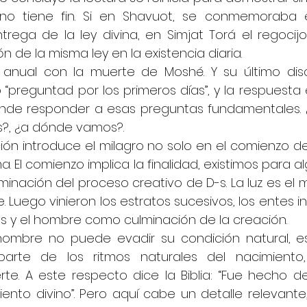
no tiene fin. Si en Shavuot, se conmemoraba e
ega de la ley divina, en Simjat Torá el regocijo 
n de la misma ley en la existencia diaria.
 anual con la muerte de Moshé. Y su último disc
“preguntad por los primeros días”, y la respuesta
ende responder a esas preguntas fundamentales. 
?, ¿a dónde vamos?.
ión introduce el milagro no solo en el comienzo de
 El comienzo implica la finalidad, existimos para algo
minación del proceso creativo de D-s. La luz es el 
. Luego vinieron los estratos sucesivos, los entes in
es y el hombre como culminación de la creación.
hombre no puede evadir su condición natural, es
arte de los ritmos naturales del nacimiento, 
e. A este respecto dice la Biblia: “Fue hecho del
liento divino”. Pero aquí cabe un detalle relevante