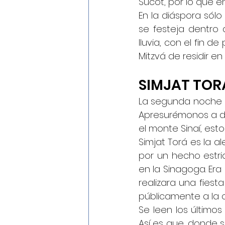
Sucot, por lo que en
En la diáspora sólo 
se festeja dentro d
lluvia, con el fin d
Mitzvá de residir en 
SIMJAT TOR
La segunda noche de
Apresurémonos a defi
el monte Sinaí, est
Simjat Torá es la al
por un hecho estric
en la Sinagoga. Era
realizara una fiest
públicamente a la c
Se leen los últimos
Así es que, donde s