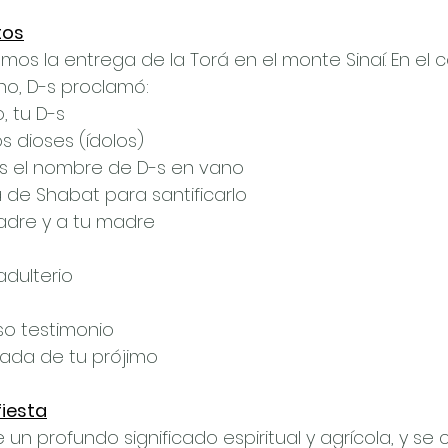
tos
os la entrega de la Torá en el monte Sinaí. En el 
o, D-s proclamó:
, tu D-s
s dioses (ídolos)
s el nombre de D-s en vano
 de Shabat para santificarlo
adre y a tu madre
dulterio
so testimonio
nada de tu prójimo
fiesta
e un profundo significado espiritual y agrícola, y se 