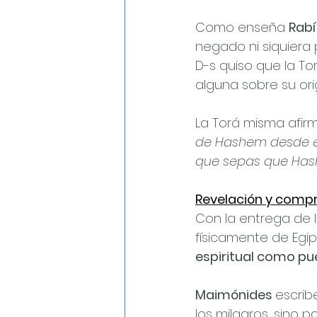
Como enseña 
Rabí
negado ni siquiera p
D-s quiso que la T
alguna sobre su ori
La Torá misma afirm
de Hashem desde el 
que sepas que Hashe
Revelación y comp
Con la entrega de la
físicamente de Egip
espiritual como pu
Maimónides 
escrib
los milagros, sino 