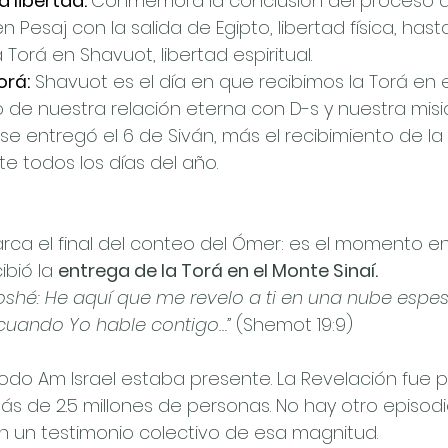
 libertad: 
Conmemora la conclusión del proceso de
Pesaj con la salida de Egipto, libertad física, hasta
Torá en Shavuot, libertad espiritual.
orá:
Shavuot es el día en que recibimos la Torá en e
io de nuestra relación eterna con D-s y nuestra mi
 se entregó el 6 de Siván, más el recibimiento de la
e todos los días del año.
ca el final del conteo del Ómer: es el momento en
ibió la 
entrega de la Torá en el Monte Sinaí.
oshé: He aquí que me revelo a ti en una nube espes
cuando Yo hable contigo…”
 (Shemot 19:9)
 todo Am Israel estaba presente. La Revelación fue p
ás de 2.5 millones de personas. No hay otro episodi
n un testimonio colectivo de esa magnitud.