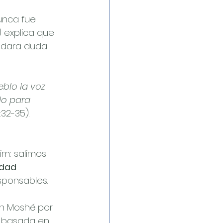
unca fue 
) explica que 
edara duda 
blo la voz 
do para
:32-35).
im: salimos 
idad 
sponsables.
en Moshé por 
 basada en 