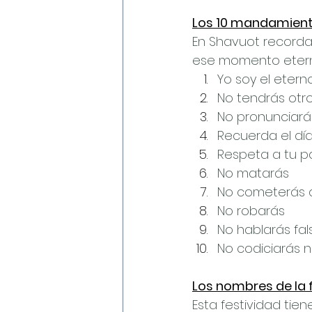
Los 10 mandamien
En Shavuot recordam
ese momento etern
Yo soy el eterno
No tendrás otro
No pronunciará
Recuerda el día
Respeta a tu p
No matarás
No cometerás a
No robarás
No hablarás fal
No codiciarás 
Los nombres de la 
Esta festividad tien