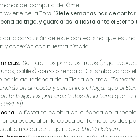
semanas del cómputo del Ómer. 
roviene de la Torá:
 "Siete semanas has de contar a
cha de trigo, y guardarás la fiesta ante el Eterno 
ca la conclusión de este conteo, sino que es una 
n y conexión con nuestra historia.
imicias:
 Se traían los primeros frutos (trigo, cebada
unas, dátiles) como ofrenda a D-s, simbolizando el
por la abundancia de la Tierra de Israel: 
"Tomarás 
 pondrás en un cesto y con él irás al lugar que el Etern
que te traigo los primeros frutos de la tierra que Tú,
 26:2-10).
secha:
La fiesta se celebra en la época de la recolec
frenda especial en la época del Templo: los dos p
staba molida del trigo nuevo, 
Sheté Haléjem
.