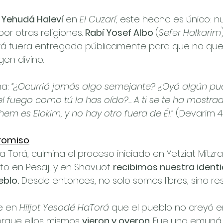
 Yehudá Haleví
 en 
El Cuzarí,
 este hecho es único: n
or otras religiones. 
Rabí Yosef Albo 
(
Sefer HaIkarim
orá fuera entregada públicamente para que no qu
gen divino.
a: 
“¿Ocurrió jamás algo semejante? ¿Oyó algún pue
fuego como tú la has oído?... A ti se te ha mostra
m es Elokim, y no hay otro fuera de Él.”
 (Devarim 4
romiso
 Torá, culmina el proceso iniciado en Yetziat Mitzra
to en Pesaj, y en Shavuot 
recibimos nuestra ident
eblo.
 Desde entonces, no solo somos libres, sino re
e en 
Hiljot Yesodé HaTorá
 que el pueblo no creyó 
porque ellos mismos 
vieron y oyeron
. Fue una emuná