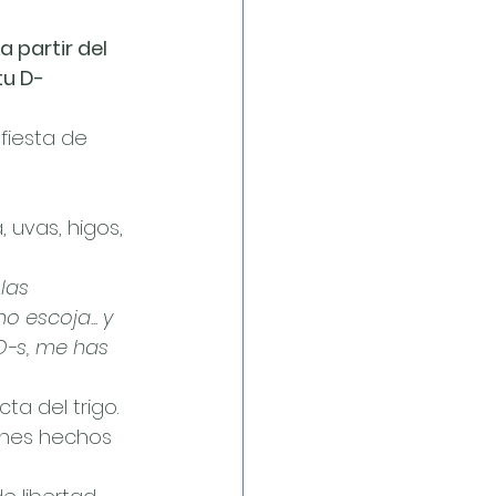
 partir del 
tu D-
fiesta de 
, uvas, higos, 
 
las 
o escoja... y 
 D-s, me has 
ta del trigo. 
anes hechos 