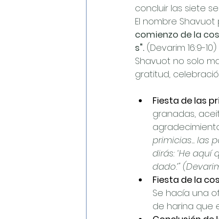
concluir las siete 
El nombre Shavuot p
comienzo de la cose
s".
 (Devarim 16:9-10)
Shavuot no solo mar
gratitud, celebració
Fiesta de las pr
granadas, aceit
agradecimiento 
primicias... las
dirás: ‘He aquí 
dado.’" (Devarim
Fiesta de la co
Se hacía una o
de harina que e