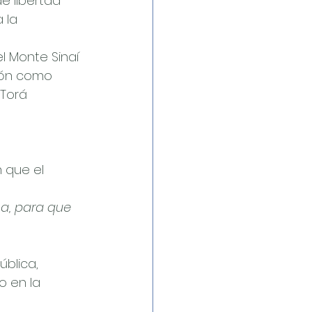
 libertad 
 la 
l Monte Sinaí 
sión como 
 Torá 
 que el 
a, para que 
ública, 
o en la 