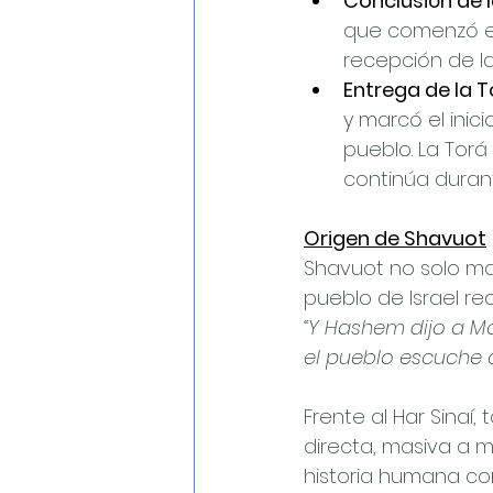
Conclusión de la
que comenzó en 
recepción de la 
Entrega de la T
y marcó el inic
pueblo. La Torá
continúa durant
Origen de Shavuot
Shavuot no solo mar
pueblo de Israel rec
“Y Hashem dijo a M
el pueblo escuche 
Frente al Har Sinaí,
directa, masiva a m
historia humana co