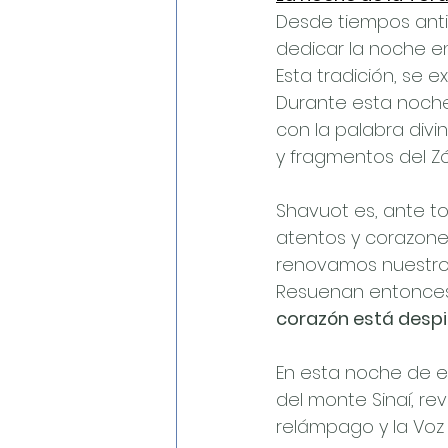
Desde tiempos antig
dedicar la noche en
Esta tradición, se 
Durante esta noche
con la palabra divi
y fragmentos del Zó
Shavuot es, ante tod
atentos y corazones
renovamos nuestro p
Resuenan entonces 
corazón está despi
En esta noche de en
del monte Sinaí, rev
relámpago y la Voz 