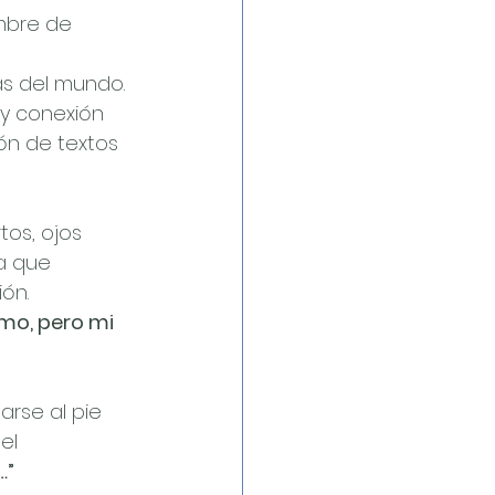
mbre de 
as del mundo.
y conexión 
ión de textos 
tos, ojos 
a que 
ón. 
mo, pero mi 
rse al pie 
el 
…”