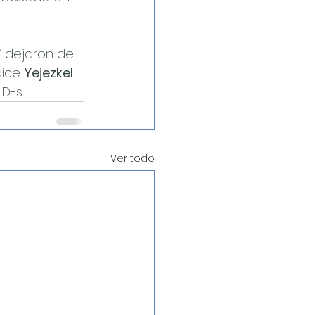
 
dejaron de 
ice 
Yejezkel 
D-s.
Ver todo