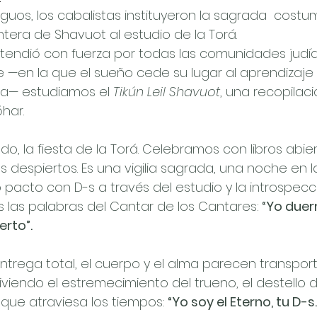
uos, los cabalistas instituyeron la sagrada  costu
tera de Shavuot al estudio de la Torá.
extendió con fuerza por todas las comunidades judí
 —en la que el sueño cede su lugar al aprendizaje 
na— estudiamos el 
Tikún Leil Shavuot
, una recopilac
har.
o, la fiesta de la Torá. Celebramos con libros abier
 despiertos. Es una vigilia sagrada, una noche en l
acto con D-s a través del estudio y la introspecci
las palabras del Cantar de los Cantares:
 “Yo duer
erto”.
trega total, el cuerpo y el alma parecen transporta
iviendo el estremecimiento del trueno, el destello d
que atraviesa los tiempos:
 “Yo soy el Eterno, tu D-s