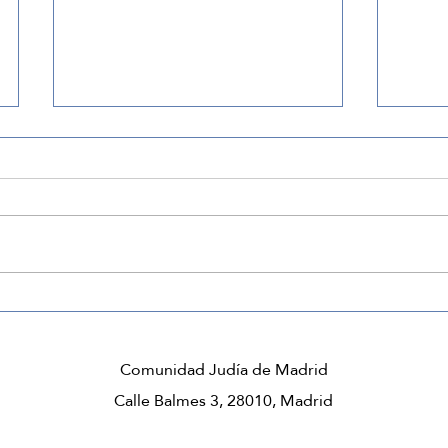
Tu v
Si tienes un destino no
temas perderte
Comunidad Judía de Madrid
Calle Balmes 3, 28010, Madrid