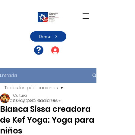
Donar
Acceso usuario/Registro
Entrada
Todas las publicaciones
Cultura
Todas las publicaciones
8 may 2021
1 min de lectura
Blanca Sissa creadora
Asuntos religiosos
de Kef Yoga: Yoga para
Cultura
niños
Noticias