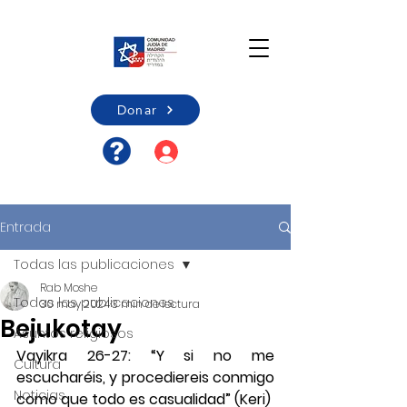
Donar
Acceso usuario/Registro
Entrada
Todas las publicaciones
Rab Moshe
Todas las publicaciones
30 may 2024
3 min de lectura
Bejukotay
Asuntos religiosos
Vayikra 26-27: “Y si no me 
Cultura
escucharéis, y procediereis conmigo 
Noticias
como que todo es casualidad” (Keri)