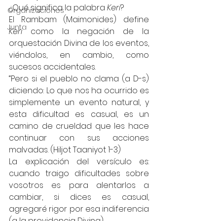
¿Qué significa la palabra 
Keri
?
Organizaciones
El Rambam (Maimonides) define 
Junta
Keri 
como
la negación de la 
orquestación Divina de los eventos, 
viéndolos, en cambio, como 
sucesos accidentales.
“Pero si el pueblo no clama (a D-s) 
diciendo: Lo que nos ha ocurrido es 
simplemente un evento natural, y 
esta dificultad es casual, es un 
camino de crueldad que les hace 
continuar con sus acciones 
malvadas. (Hiljot Taaniyot 1-3)
La explicación del versículo es: 
cuando traigo dificultades sobre 
vosotros es para alentarlos a 
cambiar, si dices es casual, 
agregaré rigor por esa indiferencia 
(a la providencia Divina).