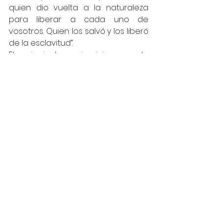
quien dio vuelta a la naturaleza 
para liberar a cada uno de 
vosotros. Quien los salvó y los liberó 
de la esclavitud”.
El siguiente ejercicio puede 
ayudarte a apreciar el rol activo y 
lleno de amor de D-s en tu vida 
personal. Si te tomas el tiempo 
para hacerlo, transformará tu 
relación con Él.
Escribe 50 bendiciones que tienes 
en tu vida (por ejemplo, tu olfato, tu 
pareja, tu salud…)
Ahora escribe 50 más (tu café de 
la mañana, la sonrisa de tu hijo…)
Cada día, escribe una nueva 
bendición que hayas recibido en tu 
vida. Hazlo durante un mes.
Al construir tu relación de gratitud, 