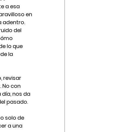
e a esa 
ravilloso en 
a adentro. 
uido del 
cómo 
e lo que 
de la 
 revisar 
. No con 
día, nos da 
del pasado.
o solo de 
cer a una 