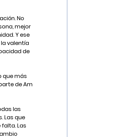
ación. No 
sona, mejor 
dad. Y ese 
la valentía 
pacidad de 
lo que más 
 parte de Am 
das las 
. Las que 
alta. Las 
cambio 