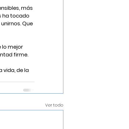
nsibles, más 
s ha tocado 
 unirnos. Que 
 lo mejor 
untad firme.
vida, de la 
Ver todo