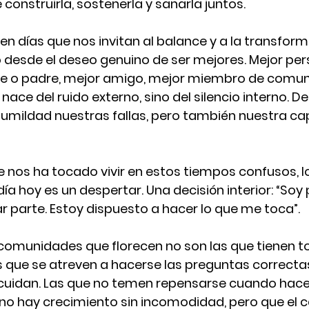
construirla, sostenerla y sanarla juntos.
 días que nos invitan al balance y a la transform
o desde el deseo genuino de ser mejores. Mejor per
e o padre, mejor amigo, mejor miembro de comuni
ce del ruido externo, sino del silencio interno. De 
umildad nuestras fallas, pero también nuestra ca
e nos ha tocado vivir en estos tiempos confusos, 
día hoy es un despertar. Una decisión interior: “Soy
ar parte. Estoy dispuesto a hacer lo que me toca”.
 comunidades que florecen no son las que tienen to
s que se atreven a hacerse las preguntas correctas
cuidan. Las que no temen repensarse cuando hace f
no hay crecimiento sin incomodidad, pero que el 