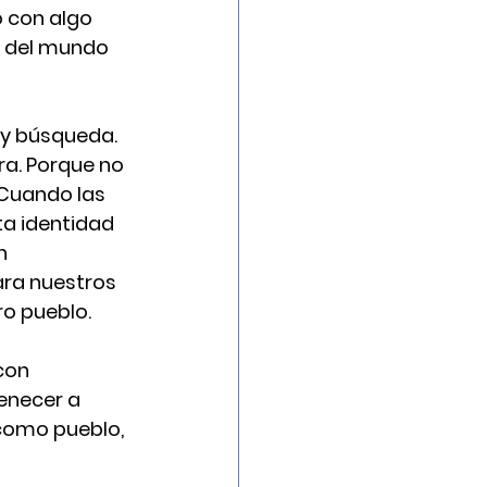
o con algo 
 del mundo 
y búsqueda. 
a. Porque no 
Cuando las 
a identidad 
n 
ara nuestros 
ro pueblo.
con 
enecer a 
como pueblo, 