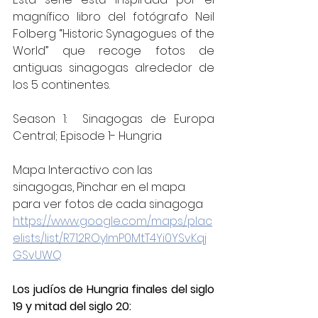
magnífico libro del fotógrafo Neil 
Folberg “Historic Synagogues of the 
World” que recoge fotos de 
antiguas sinagogas alrededor de 
los 5 continentes.
Season 1:  Sinagogas de Europa 
Central; Episode 1- Hungria
Mapa Interactivo con las 
sinagogas, Pinchar en el mapa 
para ver fotos de cada sinagoga
https://www.google.com/maps/plac
elists/list/R712ROylmP0MtT4Yi0YSvKqj
GSvUWQ
Los judíos de Hungria finales del siglo 
19 y mitad del siglo 20: