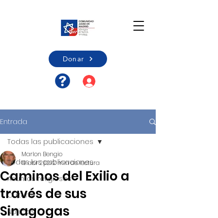
Donar
Acceso usuario/Registro
Entrada
Todas las publicaciones
Marlon Bengio
Todas las publicaciones
19 abr 2021
2 min de lectura
Caminos del Exilio a
Asuntos religiosos
través de sus
Cultura
Sinagogas
Noticias