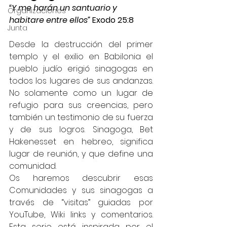
“Y me harán un santuario y 
Organizaciones
habitare entre ellos” 
Exodo 25:8
Junta
Desde la destrucción del primer 
templo y el exilio en Babilonia el 
pueblo judío erigió sinagogas en 
todos los lugares de sus andanzas. 
No solamente como un lugar de 
refugio para sus creencias, pero 
también un testimonio de su fuerza 
y de sus logros. Sinagoga, Bet 
Hakenesset en hebreo, significa 
lugar de reunión, y que define una 
comunidad.
Os haremos descubrir esas 
Comunidades y sus sinagogas a 
través de “visitas” guiadas por 
YouTube, Wiki links y comentarios. 
Esta serie está inspirada por el 