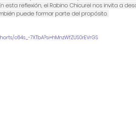
n esta reflexión, el Rabino Chicurel nos invita a de
mbién puede formar parte del propósito. 
shorts/c64s_-7XTbA?si=hMnzWfZUS0rEVrGS