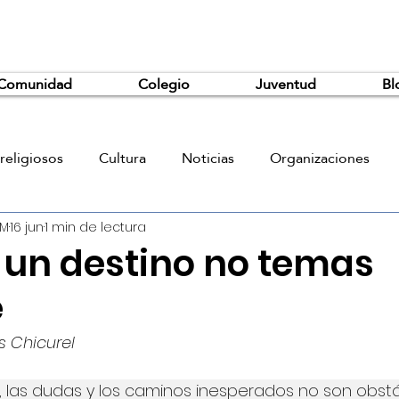
Comunidad
Colegio
Juventud
Bl
religiosos
Cultura
Noticias
Organizaciones
JM
16 jun
1 min de lectura
s un destino no temas
e
s Chicurel
, las dudas y los caminos inesperados no son obstá