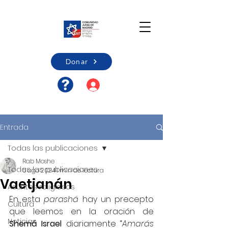
Donar
Acceso usuario/Registro
Entrada
Todas las publicaciones
Rab Moshe
Todas las publicaciones
5 ago 2024
1 min de lectura
Vaetjanán
Asuntos religiosos
En esta 
parashá
 hay un precepto 
Cultura
que leemos en la oración de 
Noticias
Shemá Israel 
diariamente
“
Amarás 