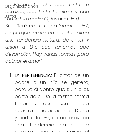
al Eterno Tu D-s con todo tu 
Organizaciones
corazón, con toda tu alma, y con 
Junta
todos tus medios”.
(Devarim 6-5)
Si la 
Torá 
nos ordena “
amar a D-s”,  
es porque existe en nuestra alma 
una tendencia natural de amor y 
unión a D-s que tenemos que 
desarrollar. Hay varias formas para 
activar el amor”.
LA PERTENENCIA: 
El amor de un 
padre a un hijo se genera, 
porque él siente que su hijo es 
parte de él. De la misma forma 
tenemos que sentir que 
nuestra alma es esencia Divina 
y parte de D-s, lo cual provoca 
una tendencia natural de 
nuestra alma para unirse al 