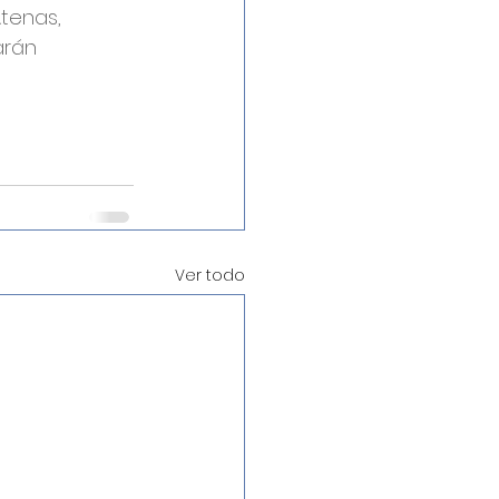
tenas, 
arán 
Ver todo