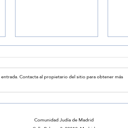
 entrada. Contacta al propietario del sitio para obtener más
Concierto `A través del
Fern
tiempo´
pint
Comunidad Judía de Madrid