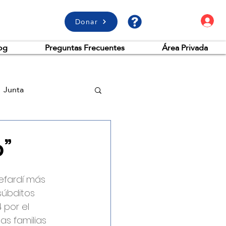
A
Donar
og
Preguntas Frecuentes
Área Privada
Junta
o”
efardí más 
súbditos 
por el 
 las familias 