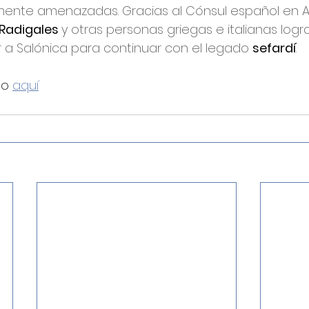
amente amenazadas. Gracias al Cónsul español en A
Radigales 
y otras personas griegas e italianas logr
ar a Salónica para continuar con el legado 
sefardí
.
o 
aquí