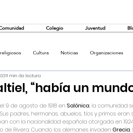
Comunidad
Colegio
Juventud
Bl
religiosos
Cultura
Noticias
Organizaciones
2021
1 min de lectura
ltiel, “había un mund
 el 9 de agosto de 1918 en 
Salónica
, la comunidad s
us padres, hermanas, abuelos, tíos y primos eran 
an con la nacionalidad española otorgada en 1924 
mo de Rivera. Cuando los alemanes invaden 
Grecia
,