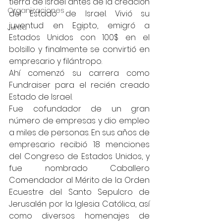
tierra de Israel antes de la creación 
Organizaciones
del Estado de Israel. Vivió su 
juventud en Egipto, emigró a 
Junta
Estados Unidos con 100$ en el 
bolsillo y finalmente se convirtió en 
empresario y filántropo.
Ahí comenzó su carrera como 
Fundraiser para el recién creado 
Estado de Israel.
Fue cofundador de un gran 
número de empresas y dio empleo 
a miles de personas. En sus años de 
empresario recibió 18 menciones 
del Congreso de Estados Unidos, y 
fue nombrado Caballero 
Comendador al Mérito de la Orden 
Ecuestre del Santo Sepulcro de 
Jerusalén por la Iglesia Católica, así 
como diversos homenajes de 