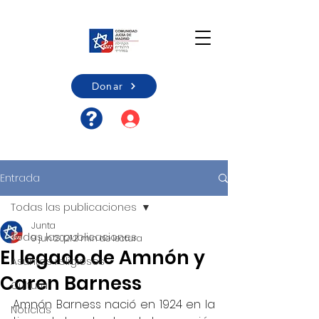
Donar
Acceso usuario/Registro
Entrada
Todas las publicaciones
Junta
Todas las publicaciones
9 jun 2021
2 min de lectura
El legado de Amnón y
Asuntos religiosos
Caren Barness
Cultura
Amnón Barness nació en 1924 en la 
Noticias