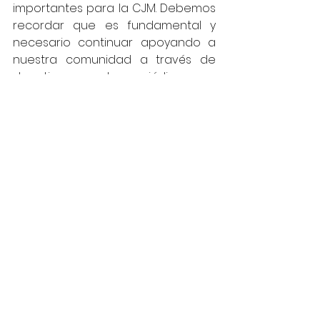
importantes para la CJM. Debemos 
recordar que es fundamental y 
necesario continuar apoyando a 
nuestra comunidad a través de 
donativos y cuotas periódicas que 
sostienen nuestra vida judía en 
Madrid.
Junta Directiva
Comunidad Judía de Madrid
Junta
Ver todo
Entradas recientes