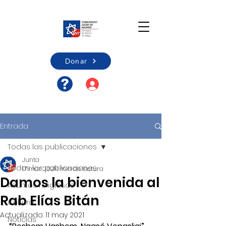
Donar
Acceso usuario/Registro
Entrada
Todas las publicaciones
Junta
Todas las publicaciones
17 mar 2021
1 min de lectura
Damos la bienvenida al
Asuntos religiosos
Rab Elías Bitán
Cultura
Actualizado:
11 may 2021
Noticias