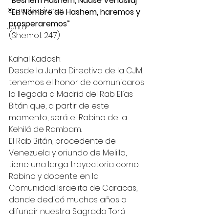
“Beshem Hashem, Naasé Venasliaj”
Organizaciones
“En Nombre de Hashem, haremos y 
prosperaremos”
Junta
(Shemot 24:7)
Kahal Kadosh:
Desde la Junta Directiva de la CJM, 
tenemos el honor de comunicaros 
la llegada a Madrid del Rab Elías 
Bitán que, a partir de este 
momento, será el Rabino de la 
Kehilá de Rambam.
El Rab Bitán, procedente de 
Venezuela y oriundo de Melilla, 
tiene una larga trayectoria como 
Rabino y docente en la 
Comunidad Israelita de Caracas, 
donde dedicó muchos años a 
difundir nuestra Sagrada Torá. 