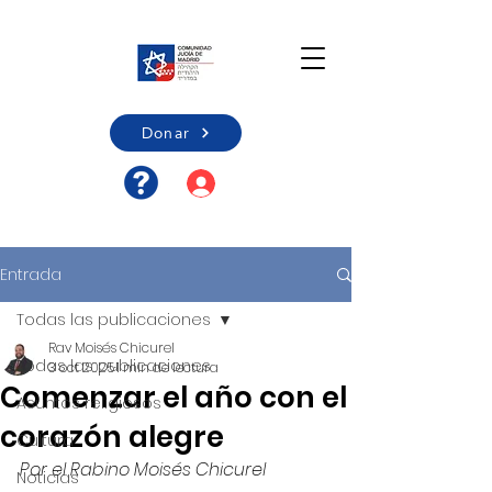
Donar
Acceso usuario/Registro
Entrada
Todas las publicaciones
Rav Moisés Chicurel
Todas las publicaciones
3 oct 2025
1 min de lectura
Comenzar el año con el
Asuntos religiosos
corazón alegre
Cultura
Por el Rabino Moisés Chicurel
Noticias