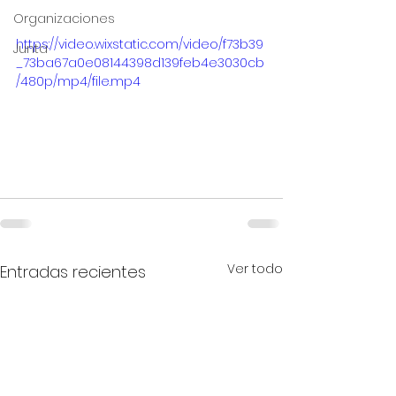
Organizaciones
https://video.wixstatic.com/video/f73b39
Junta
_73ba67a0e08144398d139feb4e3030cb
/480p/mp4/file.mp4
Ver todo
Entradas recientes